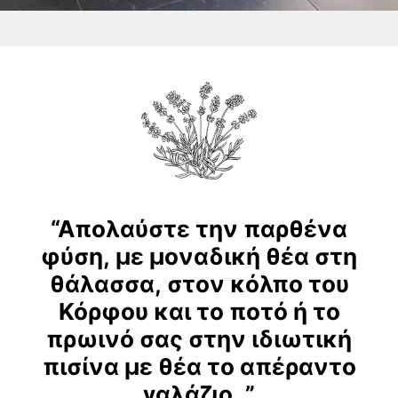
“Απολαύστε
την
παρθένα
φύση,
με
μοναδική
θέα
στη
θάλασσα,
στον
κόλπο
του
Κόρφου
και
το
ποτό
ή
το
πρωινό
σας
στην
ιδιωτική
πισίνα
με
θέα
το
απέραντο
γαλάζιο.
”