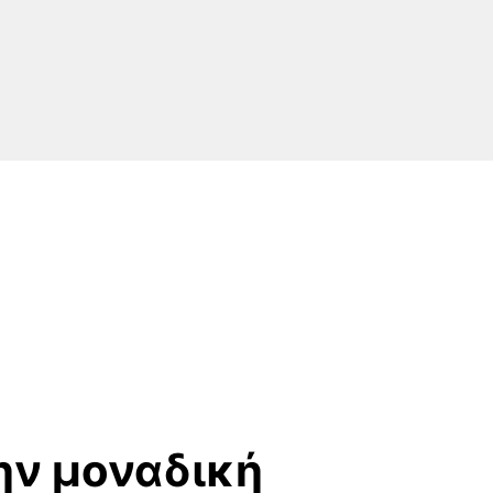
ην
μοναδική