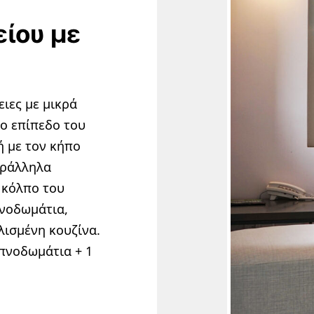
είου με
ειες με μικρά
το επίπεδο του
 με τον κήπο
αράλληλα
 κόλπο του
νοδωμάτια,
λισμένη κουζίνα.
υπνοδωμάτια + 1