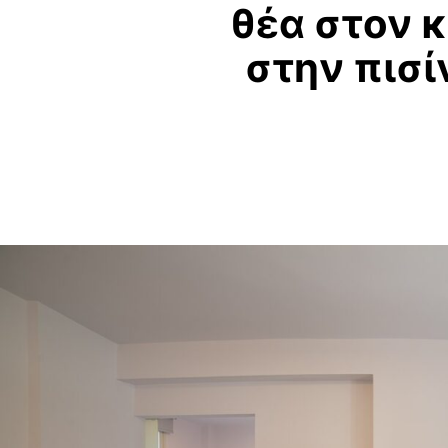
θέα
στον
κ
στην
πισί