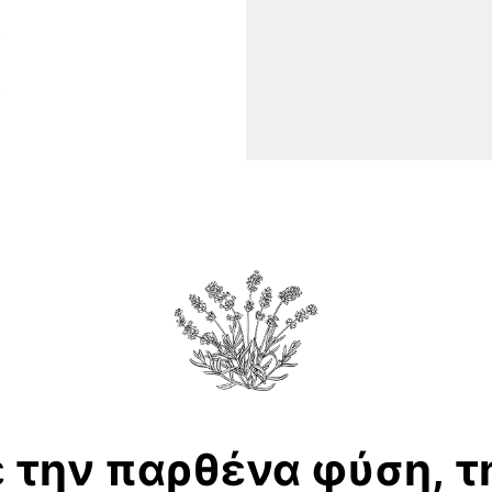
ε
την
παρθένα
φύση,
τ