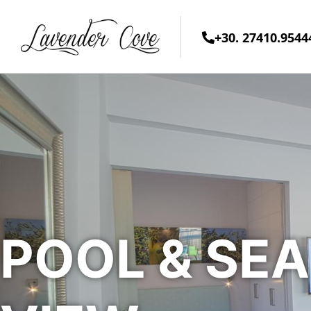
+30. 27410.9544
POOL & SEA