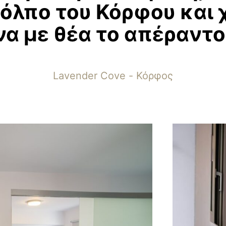
όλπο
του
Κόρφου
και
να
με
θέα
το
απέραντο
Lavender Cove - Κόρφος